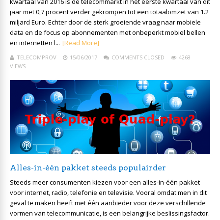
kwartaal van 2016 is de telecommarkt in het eerste kwartaal van dit
jaar met 0,7 procent verder gekrompen tot een totaalomzet van 1.2
miljard Euro. Echter door de sterk groeiende vraag naar mobiele
data en de focus op abonnementen met onbeperkt mobiel bellen
en internetten l...
[Read More]
TELECOMPROV
15/06/2017
COMMENTS CLOSED
4268
VIEWS
Alles-in-één pakket steeds populairder
Steeds meer consumenten kiezen voor een alles-in-één pakket
voor internet, radio, telefonie en televisie. Vooral omdat men in dit
geval te maken heeft met één aanbieder voor deze verschillende
vormen van telecommunicatie, is een belangrijke beslissingsfactor.