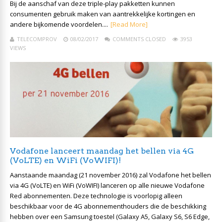
Bij de aanschaf van deze triple-play pakketten kunnen
consumenten gebruik maken van aantrekkelijke kortingen en
andere bijkomende voordelen....
[Read More]
TELECOMPROV
08/02/2017
COMMENTS CLOSED
3953
VIEWS
Vodafone lanceert maandag het bellen via 4G
(VoLTE) en WiFi (VoWIFI)!
Aanstaande maandag (21 november 2016) zal Vodafone het bellen
via 4G (VoLTE) en WiFi (VoWIFI) lanceren op alle nieuwe Vodafone
Red abonnementen. Deze technologie is voorlopig alleen
beschikbaar voor de 4G abonnementhouders die de beschikking
hebben over een Samsung toestel (Galaxy A5, Galaxy S6, S6 Edge,