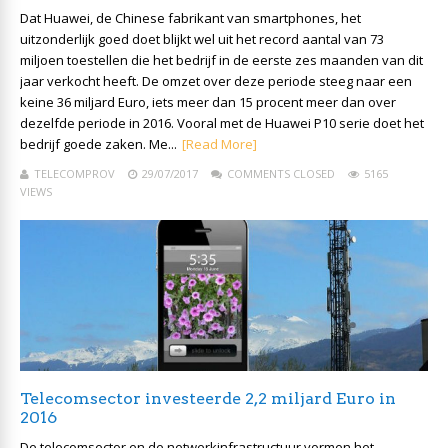
Dat Huawei, de Chinese fabrikant van smartphones, het
uitzonderlijk goed doet blijkt wel uit het record aantal van 73
miljoen toestellen die het bedrijf in de eerste zes maanden van dit
jaar verkocht heeft. De omzet over deze periode steeg naar een
keine 36 miljard Euro, iets meer dan 15 procent meer dan over
dezelfde periode in 2016. Vooral met de Huawei P10 serie doet het
bedrijf goede zaken. Me...
[Read More]
TELECOMPROV
29/07/2017
COMMENTS CLOSED
5165
VIEWS
Telecomsector investeerde 2,2 miljard Euro in
2016
De telecomsector en de netwerkinfrastructuur vormen het