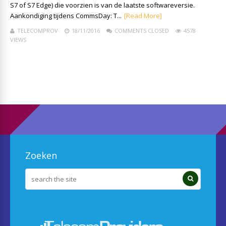
S7 of S7 Edge) die voorzien is van de laatste softwareversie.
Aankondiging tijdens CommsDay: T...
[Read More]
TELECOMPROV
18/11/2016
COMMENTS CLOSED
4578
VIEWS
Zoeken