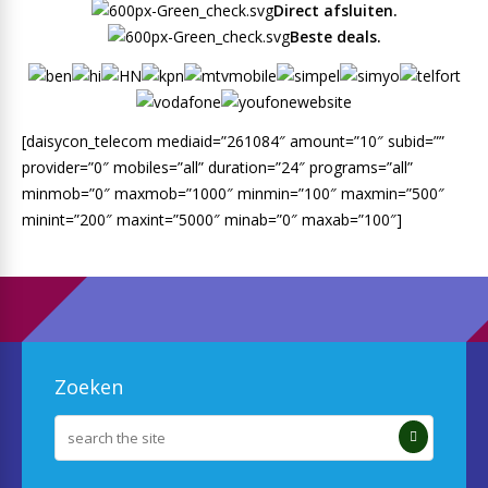
Direct afsluiten.
Beste deals.
[daisycon_telecom mediaid=”261084″ amount=”10″ subid=””
provider=”0″ mobiles=”all” duration=”24″ programs=”all”
minmob=”0″ maxmob=”1000″ minmin=”100″ maxmin=”500″
minint=”200″ maxint=”5000″ minab=”0″ maxab=”100″]
Zoeken