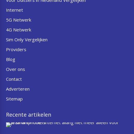
Voor Duitsers in Nederland Vergelijken
Internet
5G Netwerk
4G Netwerk
Sim Only Vergelijken
Providers
Blog
Over ons
Contact
Adverteren
Sitemap
Recente artikelen
W
a